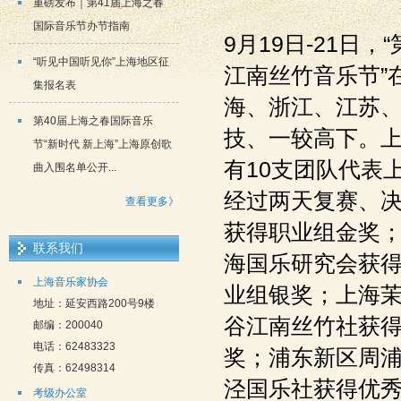
重磅发布｜第41届上海之春
国际音乐节办节指南
9月19日-21日
“听见中国听见你”上海地区征
江南丝竹音乐节”
集报名表
海、浙江、江苏、
第40届上海之春国际音乐
技、一较高下。上
节“新时代 新上海”上海原创歌
有10支团队代表
曲入围名单公开...
经过两天复赛、
查看更多》
获得职业组金奖
联系我们
海国乐研究会获得
上海音乐家协会
业组银奖；上海
地址：延安西路200号9楼
谷江南丝竹社获
邮编：200040
电话：62483323
奖；浦东新区周
传真：62498314
泾国乐社获得优
考级办公室