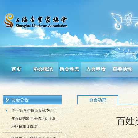
首页
协会概况
协会动态
入会申请
重要活动
协会公告
协会动态
关于“听见中国听见你”2025
百姓
年度优秀歌曲推选活动上海
地区征集评选结...