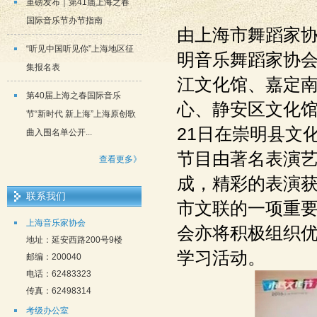
重磅发布｜第41届上海之春
国际音乐节办节指南
由上海市舞蹈家
“听见中国听见你”上海地区征
明音乐舞蹈家协
集报名表
江文化馆、嘉定
第40届上海之春国际音乐
心、静安区文化馆
节“新时代 新上海”上海原创歌
21日在崇明县文
曲入围名单公开...
节目由著名表演
查看更多》
成，精彩的表演获
联系我们
市文联的一项重
上海音乐家协会
会亦将积极组织
地址：延安西路200号9楼
学习活动。
邮编：200040
电话：62483323
传真：62498314
考级办公室